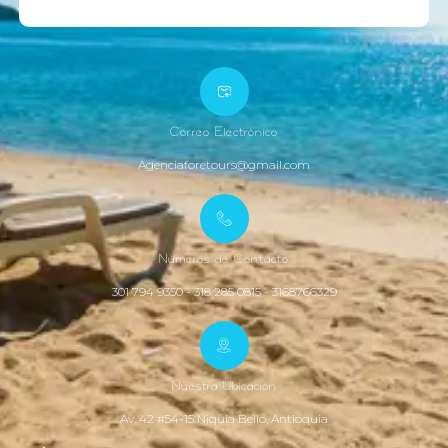
Correo Electrònico
Agenciaforetours@gmail.com
Nùmeros de Contacto
301 794 9350 - 318 285 0815 - 3168766329
Nuestra Ubicaciòn
Av. 42 #54-15 Niquia Bello, Antioquia