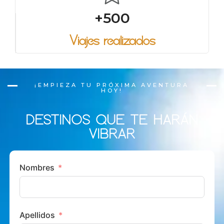
+500
Viajes realizados
¡EMPIEZA TU PRÓXIMA AVENTURA
HOY!
DESTINOS QUE TE HARÁN
VIBRAR
Nombres
Apellidos