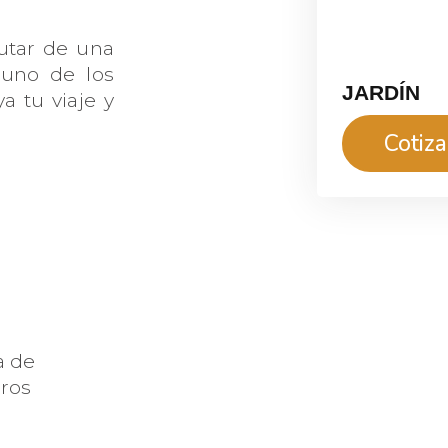
rutar de una
 uno de los
JARDÍN
a tu viaje y
Cotiz
a de
ros