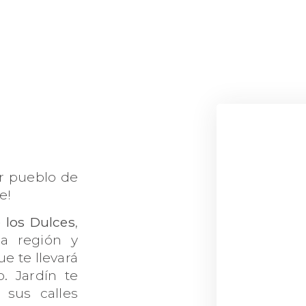
or pueblo de
e!
 los Dulces
,
la región y
e te llevará
. Jardín te
, sus calles