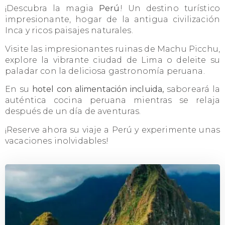
¡Descubra la magia
Perú
! Un destino turístico
impresionante, hogar de la antigua civilización
Inca y ricos paisajes naturales.
Visite las impresionantes ruinas de Machu Picchu,
explore la vibrante ciudad de Lima o deleite su
paladar con la deliciosa gastronomía peruana.
En su
hotel con alimentación incluida,
saboreará la
auténtica cocina peruana mientras se relaja
después de un día de aventuras.
¡Reserve ahora su viaje a Perú y experimente unas
vacaciones inolvidables!